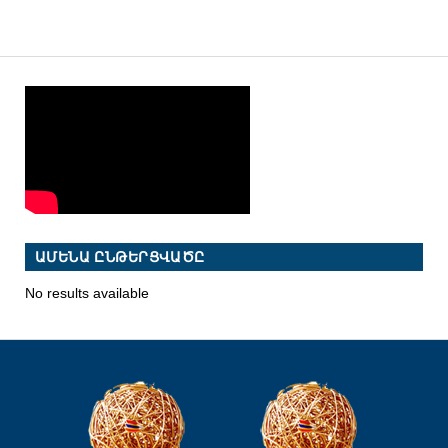
ԱՄԵՆԱ ԸՆԹԵՐՑՎԱԾԸ
No results available