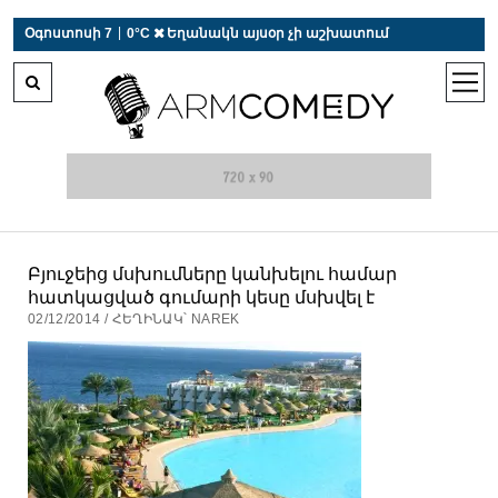
 r-auto
/
 r-auto
/
 r-au
|
Օգոստոսի 7
0°C  Եղանակն այսօր չի աշխատում
open
men
Բյուջեից մսխումները կանխելու համար
հատկացված գումարի կեսը մսխվել է
02/12/2014 / ՀԵՂԻՆԱԿ՝ NAREK