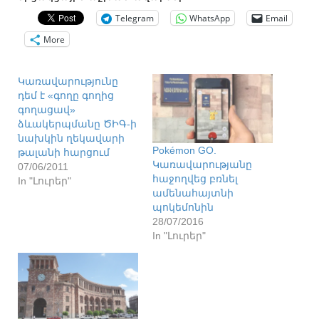
Telegram
WhatsApp
Email
More
Կառավարությունը
դեմ է «գողը գողից
գողացավ»
ձևակերպմանը ԾԻԳ-ի
նախկին ղեկավարի
Pokémon GO.
թալանի հարցում
Կառավարությանը
07/06/2011
հաջողվեց բռնել
In "Լուրեր"
ամենահայտնի
պոկեմոնին
28/07/2016
In "Լուրեր"