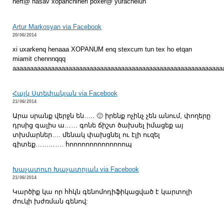
hert@ hasav xopanchineri poxer@ yuracnelun
Artur Markosyan via Facebook
20/06/2014
xi uxarkenq henaaa XOPANUM enq stexcum tun tex ho etqan
miamit chennnqqq
aaaaaaaaaaaaaaaaaaaaaaaaaaaaaaaaaaaaaaaaaaaaaaaaaaaaaaaaaaaa
Հայկ Ստեփանյան via Facebook
21/06/2014
Արա սրանք վերջն են….. 🙂 իրենք ոչինչ չեն անում, փողերը
դրսից գալիս ա…… գոնե ճիշտ ծախսել իմացեք այ
տխմարներ…. մենակ փախցնել ու էլի ուզել
գիտեք…………. հոոոոոոոոոոոոոոպ
Խաչատուր Խաչատրյան via Facebook
21/06/2014
Կարծիք կա որ հհկն գենոմոդիֆիկացված է կարտոլի
ժուկի խժռման գենով: