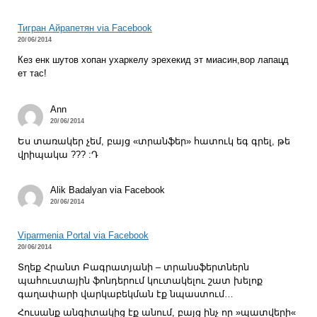
Тигран Айрапетян via Facebook
20/06/2014
Кез енк шутов хопан ухаркелу эрехекид эт миасин,вор лапацд
ет тас!
Ann
20/06/2014
Ես տառակեր չեմ, բայց «տրանֆեր» հատուկ եգ գրել, թե
վրիպակա ??? :Դ
Alik Badalyan via Facebook
20/06/2014
Viparmenia Portal via Facebook
20/06/2014
Տղեք Հրանտ Բագրատյանի – տրանսֆերտներն
պահուստային ֆոնդերում կուտակելու շատ խելոք
գաղափարի վարկաբեկման էք նպաստում…
Հուսանք անգիտակից էք անում, բայց ինչ որ »պատվերի«