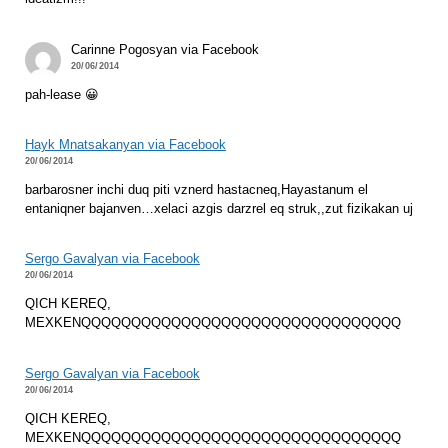
Carinne Pogosyan via Facebook
20/06/2014
pah-lease 😀
Hayk Mnatsakanyan via Facebook
20/06/2014
barbarosner inchi duq piti vznerd hastacneq,Hayastanum el
entaniqner bajanven…xelaci azgis darzrel eq struk,,zut fizikakan uj
Sergo Gavalyan via Facebook
20/06/2014
QICH KEREQ,
MEXKENQQQQQQQQQQQQQQQQQQQQQQQQQQQQQQQQ
Sergo Gavalyan via Facebook
20/06/2014
QICH KEREQ,
MEXKENQQQQQQQQQQQQQQQQQQQQQQQQQQQQQQQQ