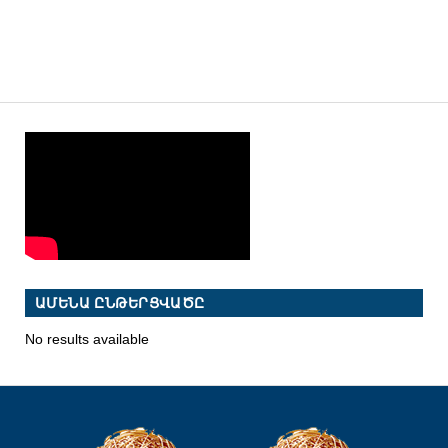
ԱՄԵՆԱ ԸՆԹԵՐՑՎԱԾԸ
No results available