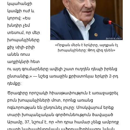
կպահանջի
կամքի ուժ և
կորով: «Ես
խնդիր չեմ
տեսում, որ մեր
խոպանչիները
«Որքան մերն է երկիրը, այդքան էլ
քիչ սիլի-բիլի
խոպանչիները: Թող վիզ դնեն»
անեն ռուս
աղջիկնրի հետ
ու այդ գումարները ավելի շատ ուղղեն դեպի իրենց
ընտանիք,» — նշեց առաջին քրիստոնյա երկրի 2-րդ
դեմքը:
Ծրագիրը որոշակի հիասթափություն է առաջացրել
բուն խոպանչիների մոտ, որոնք առանց
ոգևորության են ընդունել լուրը: Մոսկվայում երեք
տարի խոպանչական գործունեություն ծավալած
Արամը, 37, նշում է, որ «հո դրա համար չենք ամբողջ
տարի նախալինքոլնյան աֆրոամերիկացու նման