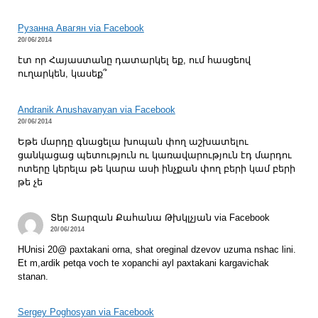
Рузанна Авагян via Facebook
20/06/2014
էտ որ Հայաստանը դատարկել եք, ում հասցեով
ուղարկեն, կասեք՞
Andranik Anushavanyan via Facebook
20/06/2014
Եթե մարդը գնացելա խոպան փող աշխատելու
ցանկացաց պետություն ու կառավարություն էդ մարդու
ոտերը կերելա թե կարա ասի ինչքան փող բերի կամ բերի
թե չե
Տեր Տարզան Քահանա Թխկլչյան via Facebook
20/06/2014
HUnisi 20@ paxtakani orna, shat oreginal dzevov uzuma nshac lini.
Et m,ardik petqa voch te xopanchi ayl paxtakani kargavichak
stanan.
Sergey Poghosyan via Facebook