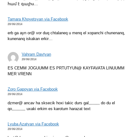
համ է գալիս…
Tamara Khoyetsyan via Facebook
20/06/2014
erb ga ayn or@ vor duq chtalaneq u menq el xopanchi chunenanq,
kunenanq iskakan erkir…
Vahram Davtyan
20/06/2014
ES CEMM JOGUUMM ES PRTUTYUN@ KAYFAVATA LINUUMM
MER VRENN
Zoro Gapoyan via Facebook
20/06/2014
dzmer@ ancav ha sksecik hoxi takic durs gal,,,,,,,,, do du el
qo,,,,,,,,,,, uxaki erkirn es karotum harazat text
Lyuba Azatyan via Facebook
20/06/2014