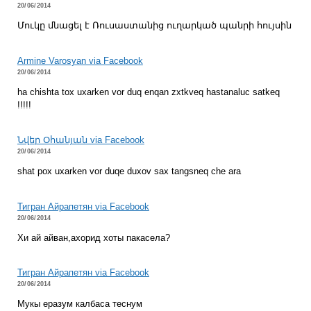
20/06/2014
Մուկը մնացել է Ռուսաստանից ուղարկած պանրի հույսին
Armine Varosyan via Facebook
20/06/2014
ha chishta tox uxarken vor duq enqan zxtkveq hastanaluc satkeq
!!!!!
Նվեր Օհանյան via Facebook
20/06/2014
shat pox uxarken vor duqe duxov sax tangsneq che ara
Тигран Айрапетян via Facebook
20/06/2014
Хи ай айван,ахорид хоты пакасела?
Тигран Айрапетян via Facebook
20/06/2014
Мукы еразум калбаса теснум