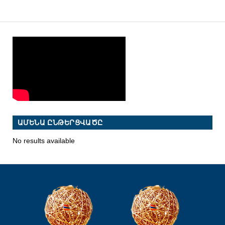
ԱՄԵՆԱ ԸՆԹԵՐՑՎԱԾԸ
No results available