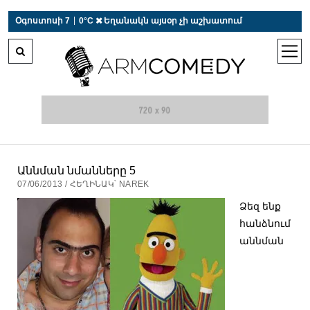
 r-auto
/
 r-auto
/
 r-au
|
Օգոստոսի 7
0°C  Եղանակն այսօր չի աշխատում
open
men
Աննման նմանները 5
07/06/2013 / ՀԵՂԻՆԱԿ՝ NAREK
Ձեզ ենք
հանձնում
աննման