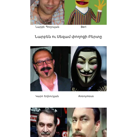
Նարբեն ու Սեզամ փողոցի Բերտը