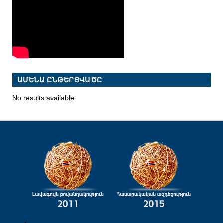
ԱՄԵՆԱ ԸՆԹԵՐՑՎԱԾԸ
No results available