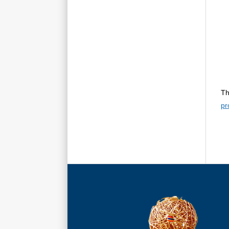
Th
pr