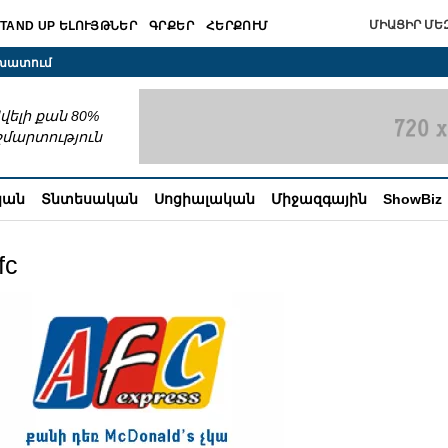
ՄԻԱՑԻՐ ՄԵԶ
TAND UP ԵԼՈՒՅԹՆԵՐ
ԳՐՔԵՐ
ՀԵՐՔՈՒՄ
շխատում
վելի քան 80%
շմարտություն
կան
Տնտեսական
Սոցիալական
Միջազգային
ShowBiz
fc