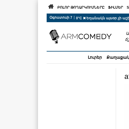

ԲՈԼՈՐ ԹՈՂԱՐԿՈՒՄՆԵՐԸ
ՖԻԼՄԵՐ
S
 r-auto
/
 r-auto
/
 r-au
|
Օգոստոսի 7
0°C  Եղանակն այսօր չի ա
Ա
ճ
Լուրեր
Քաղաքա
a