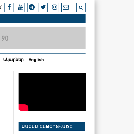
՝
Նկարներ
English
ԱՄԵՆԱ ԸՆԹԵՐՑՎԱԾԸ