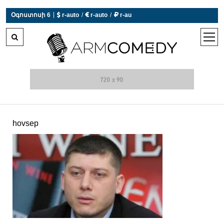
|
Օգոստոսի 6
 r-auto
/
 r-auto
/
 r-au
0°C  Եղանակն այսօր չի աշխատում
open
men
hovsep