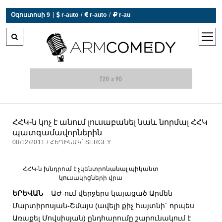
 r-auto
/
 r-auto
/
 r-au
|
Օգոստոսի 9
0°C  Եղանակն այսօր չի աշխատում
open
men
ՀՀԿ-ն կոչ է անում լուսաբանել նաև նորմալ ՀՀԿ
պատգամավորներին
08/12/2011 / ՀԵՂԻՆԱԿ՝ SERGEY
ՀՀԿ-ն խնդրում է չկենտրոնանալ պիկանտ
կուսակիցների վրա
ԵՐԵՎԱՆ
– ԱԺ-ում վերջերս կայացած Արմեն
Մարտիրոսյան-Շմայս (ավելի քիչ հայտնի` որպես
Առաքել Մովսիսյան) ընդհարումը շարունակում է