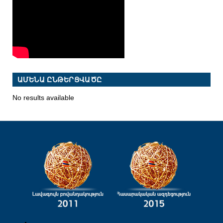
ԱՄԵՆԱ ԸՆԹԵՐՑՎԱԾԸ
No results available