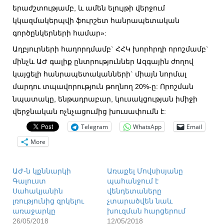
երաժշտությամբ, և ամեն ելույթի վերջում
կկազմակերպվի ֆուրշետ հանրապետական
գործընկերների համար»:
Աղբյուրների հաղորդմամբ` ՀՀԿ խորհրդի որոշմամբ`
մինչև ԱԺ գալիք ընտրություններ Ազգային ժողով
կայցելի հանրապետականների` միայն նորմալ
մարդու տպավորություն թողնող 20%-ը: Որոշման
նպատակը, ենթադրաբար, կուսակցության իմիջի
վերջնական ոչնչացումից խուսափումն է:
Telegram
WhatsApp
Email
More
ԱԺ֊ն կքննարկի
Առաքել Մովսիսյանը
Գալուստ
պահանջում է
Սահակյանին
վենդետաները
լռությունից զրկելու
չտարածվեն նաև
առաջարկը
խուզման հարցերում
26/05/2018
12/05/2018