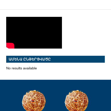
ԱՄԵՆԱ ԸՆԹԵՐՑՎԱԾԸ
No results available