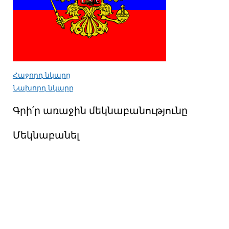
Հաջորդ նկարը
Նախորդ նկարը
Գրի՛ր առաջին մեկնաբանությունը
Մեկնաբանել