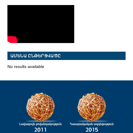
ԱՄԵՆԱ ԸՆԹԵՐՑՎԱԾԸ
No results available