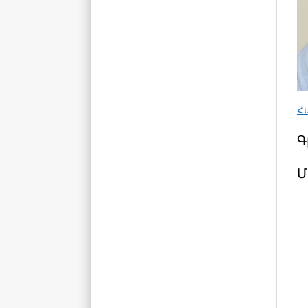
Հ
Գ
Մ