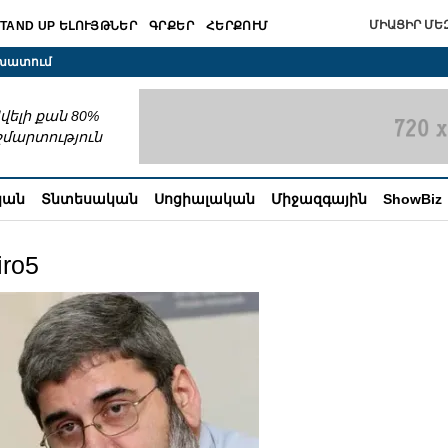
ՄԻԱՑԻՐ ՄԵԶ
TAND UP ԵԼՈՒՅԹՆԵՐ
ԳՐՔԵՐ
ՀԵՐՔՈՒՄ
շխատում
վելի քան 80%
շմարտություն
կան
Տնտեսական
Սոցիալական
Միջազգային
ShowBiz
iro5