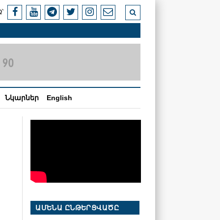
՝
Նկարներ
English
ԱՄԵՆԱ ԸՆԹԵՐՑՎԱԾԸ