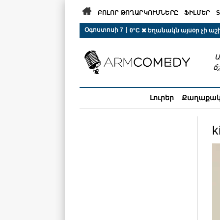

ԲՈԼՈՐ ԹՈՂԱՐԿՈՒՄՆԵՐԸ
ՖԻԼՄԵՐ
S
 r-auto
/
 r-auto
/
 r-au
|
Օգոստոսի 7
0°C  Եղանակն այսօր չի ա
Ա
ճ
Լուրեր
Քաղաքա
k