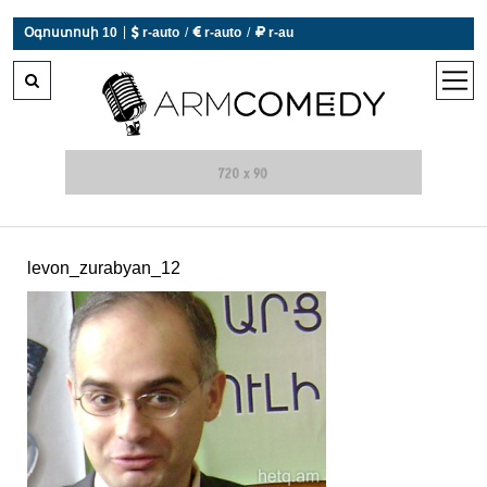
|
Օգոստոսի 10
 r-auto
/
 r-auto
/
 r-au
0°C  Եղանակն այսօր չի աշխատում
open
men
levon_zurabyan_12