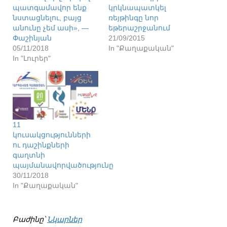
պատգամավոր ենք
կրկնապատկել
նստացնելու, բայց
ռեյթինգը նոր
անունը չեմ ասի», —
եթերաշրջանում
Փաշինյան
21/09/2015
05/11/2018
In "Քաղաքական"
In "Լուրեր"
11
կուսակցությունների
ու դաշինքների
գաղտնի
պայմանավորվածությունը
30/11/2018
In "Քաղաքական"
Բաժինը՝
Նկարներ