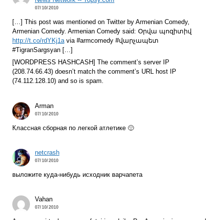
07/10/2010
[…] This post was mentioned on Twitter by Armenian Comedy,
Armenian Comedy. Armenian Comedy said: Օրվա պոզիտիվ
http://t.co/rdYKj1a
via #armcomedy #վարչապետ
#TigranSargsyan […]
[WORDPRESS HASHCASH] The comment’s server IP
(208.74.66.43) doesn’t match the comment’s URL host IP
(74.112.128.10) and so is spam.
Arman
07/10/2010
Классная сборная по легкой атлетике 🙂
netcrash
07/10/2010
выложите куда-нибудь исходник варчапета
Vahan
07/10/2010