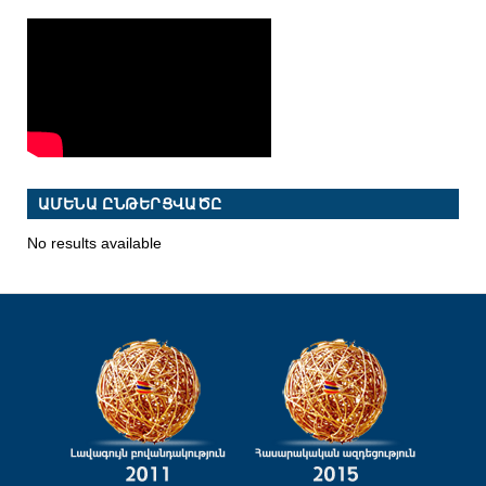
ԱՄԵՆԱ ԸՆԹԵՐՑՎԱԾԸ
No results available