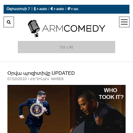
 r-auto
/
 r-auto
/
 r-au
|
Օգոստոսի 7
0°C  Եղանակն այսօր չի աշխատում
open
men
Օրվա պոզիտիվը UPDATED
07/10/2010 / ՀԵՂԻՆԱԿ՝ NAREK