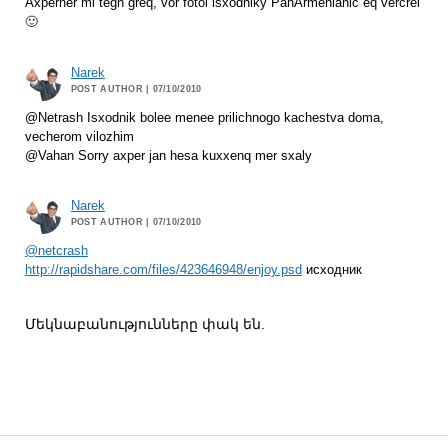
Axperner mi tegh greq, vor fotoi isxodniky PanArmenianic eq vercrel
🙂
Narek
POST AUTHOR
| 07/10/2010
@Netrash Isxodnik bolee menee prilichnogo kachestva doma,
vecherom vilozhim
@Vahan Sorry axper jan hesa kuxxenq mer sxaly
Narek
POST AUTHOR
| 07/10/2010
@netcrash
http://rapidshare.com/files/423646948/enjoy.psd
исходник
Մեկնաբանությունները փակ են.