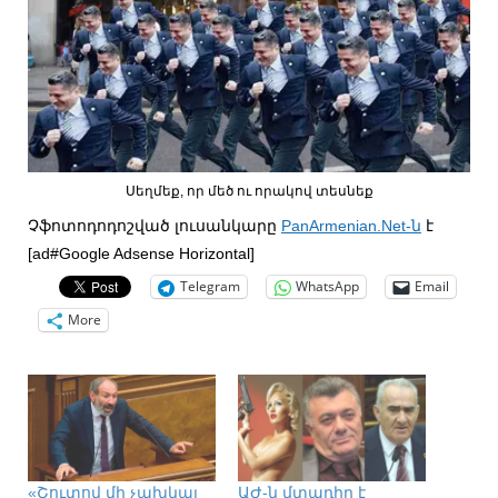
Սեղմեք, որ մեծ ու որակով տեսնեք
Չֆոտոդոդոշված լուսանկարը
PanArmenian.Net-ն
է
[ad#Google Adsense Horizontal]
Telegram
WhatsApp
Email
More
«Շուտով մի չախկալ
ԱԺ-ն մտադիր է