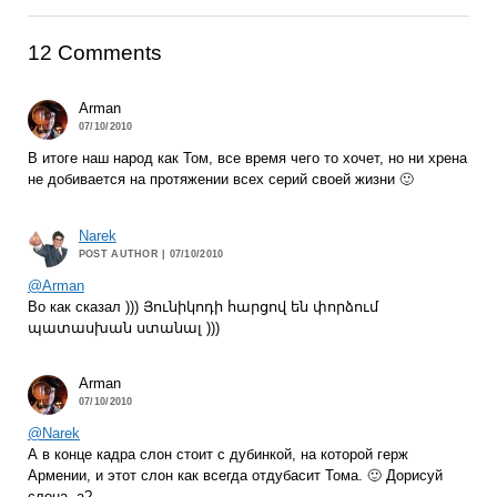
12 Comments
Arman
07/10/2010
В итоге наш народ как Том, все время чего то хочет, но ни хрена
не добивается на протяжении всех серий своей жизни 🙂
Narek
POST AUTHOR
| 07/10/2010
@Arman
Во как сказал ))) Յունիկոդի հարցով են փորձում
պատասխան ստանալ )))
Arman
07/10/2010
@Narek
А в конце кадра слон стоит с дубинкой, на которой герж
Армении, и этот слон как всегда отдубасит Тома. 🙂 Дорисуй