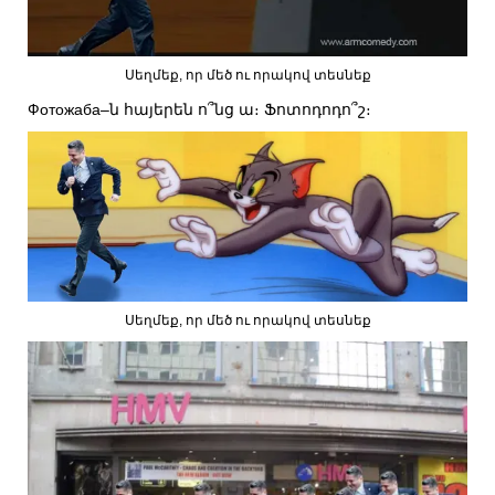
Սեղմեք, որ մեծ ու որակով տեսնեք
Фотожаба–ն հայերեն ո՞նց ա։ Ֆոտոդոդո՞շ։
Սեղմեք, որ մեծ ու որակով տեսնեք