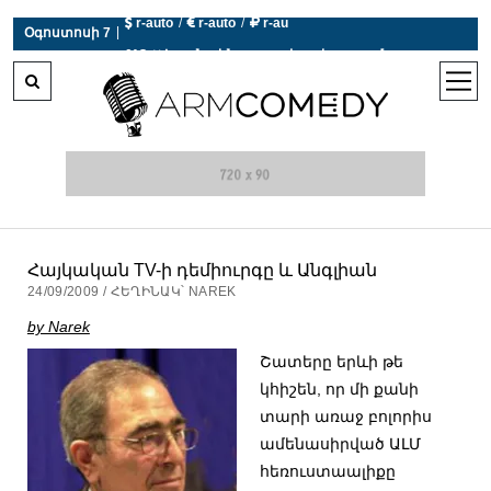
 r-auto
/
 r-auto
/
 r-au
|
Օգոստոսի 7
0°C  Եղանակն այսօր չի աշխատում
open
men
Հայկական TV-ի դեմիուրգը և Անգլիան
24/09/2009 / ՀԵՂԻՆԱԿ՝ NAREK
by Narek
Շատերը երևի թե
կհիշեն, որ մի քանի
տարի առաջ բոլորիս
ամենասիրված ԱԼՄ
հեռուստաալիքը