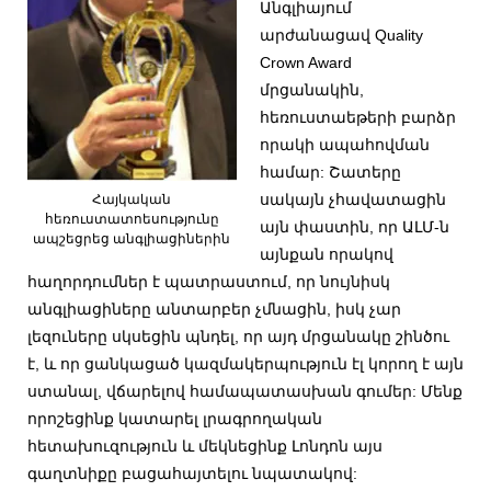
Անգլիայում
արժանացավ Quality
Crown Award
մրցանակին,
հեռուստաեթերի բարձր
որակի ապահովման
համար: Շատերը
սակայն չհավատացին
Հայկական
հեռուստատոեսությունը
այն փաստին, որ ԱԼՄ-ն
ապշեցրեց անգլիացիներին
այնքան որակով
հաղորդումներ է պատրաստում, որ նույնիսկ
անգլիացիները անտարբեր չմնացին, իսկ չար
լեզուները սկսեցին պնդել, որ այդ մրցանակը շինծու
է, և որ ցանկացած կազմակերպություն էլ կորող է այն
ստանալ, վճարելով համապատասխան գումեր: Մենք
որոշեցինք կատարել լրագրողական
հետախուզություն և մեկնեցինք Լոնդոն այս
գաղտնիքը բացահայտելու նպատակով: