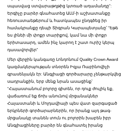
սպասվաց ստվարաթղթից կտռած ադամանդը”:
Երգիչը բարձր գնահատեց ԱԼՄ-ի աշխատանքը
հեռուստաեթերում և հատկապես ընդգծեց իր
համակրանքը դեպի Տիգրան Կարապետյանը՝ “Եթե
ես լինեի մի փոքր տարիքով, կամ նա մի փոքր
երիտասարդ, ամեն ինչ կարող է շատ ուրիշ կերպ
դասավորվեր”
Մեր վերջին կանգառը Լոնդոնում Quality Crown Award
կազմակերպության տնօրեն Իզյա Ռաբինովիչի
գրասենյակն էր: Անգլիացի գործարարը չենթարկվեց
սադրանքին, երբ մենք նրան ասացինք՝
“Հայաստանում բոլորը գիտեն, որ դուք ժուլիկ եք,
վաճառում եք ճոխ անունով մրցանակներ
Հայաստանի և Մոլդավիայի պես վատ զարգացած
երկրների գործարարներին, որ իրանք այդ թագ-
մրցանակը տանեն տուն ու բոլորին խաբեն իբր
Անգլիացիները բարձր են գնահատել իրանց