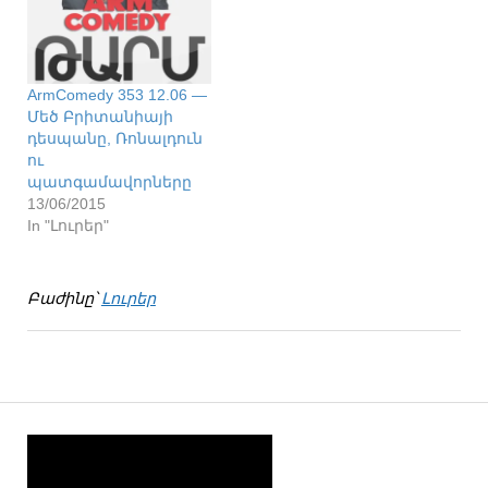
ArmComedy 353 12.06 —
Մեծ Բրիտանիայի
դեսպանը, Ռոնալդուն
ու
պատգամավորները
13/06/2015
In "Լուրեր"
Բաժինը՝
Լուրեր