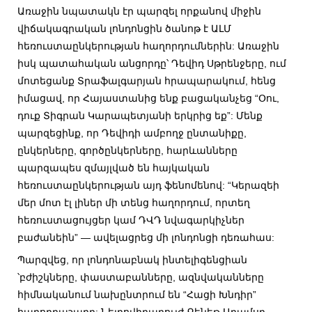
Առաջին նպատակն էր պարզել որքանով միջին
վիճակագրական լոնդոնցին ծանոթ է ԱԼՄ
հեռուստաընկերության հաղորդումներին: Առաջին
իսկ պատահական անցորդը՝ Դեվիդ Սթրենջերը, ում
մոտեցանք Տրաֆալգարյան հրապարակում, հենց
իմացավ, որ Հայաստանից ենք բացականչեց “Օու,
դուք Տիգրան Կարապետյանի երկրից եք”: Մենք
պարզեցինք, որ Դեվիդի ամբողջ ընտանիքը,
ընկերները, գործընկերները, հարևանները
պարզապես զմայլված են հայկական
հեռուստաընկերության այդ ֆենոմենով: “Կերազեի
մեր մոտ էլ լիներ մի տենց հաղորդում, որտեղ
հեռուստացույցեր կամ ԴՎԴ նվագարկիչներ
բաժանեին” — ավելացրեց մի լոնդոնցի դեռահաս:
Պարզվեց, որ լոնդոնաբնակ ինտելիգենցիան
՝բժիշկները, փաստաբանները, ազնվականները
հիմնականում նախընտրում են “Հացի Խնդիր”