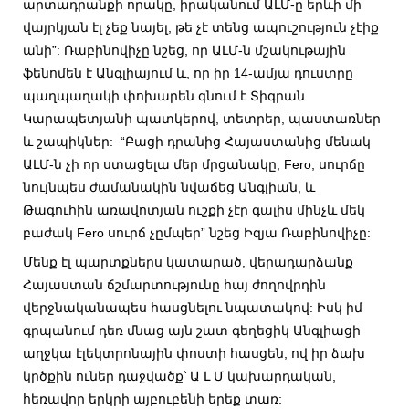
արտադրանքի որակը, իրականում ԱԼՄ-ը երևի մի
վայրկյան էլ չեք նայել, թե չէ տենց ապուշություն չէիք
անի”: Ռաբինովիչը նշեց, որ ԱԼՄ-ն մշակութային
ֆենոմեն է Անգլիայում և, որ իր 14-ամյա դուստրը
պաղպաղակի փոխարեն գնում է Տիգրան
Կարապետյանի պատկերով, տետրեր, պաստառներ
և շապիկներ: “Բացի դրանից Հայաստանից մենակ
ԱԼՄ-ն չի որ ստացելա մեր մրցանակը, Fero, սուրճը
նույնպես ժամանակին նվաճեց Անգլիան, և
Թագուհին առավոտյան ուշքի չէր գալիս մինչև մեկ
բաժակ Fero սուրճ չըմպեր” նշեց Իզյա Ռաբինովիչը:
Մենք էլ պարտքներս կատարած, վերադարձանք
Հայաստան ճշմարտությունը հայ ժողովրդին
վերջնականապես հասցնելու նպատակով: Իսկ իմ
գրպանում դեռ մնաց այն շատ գեղեցիկ Անգլիացի
աղջկա էլեկտրոնային փոստի հասցեն, ով իր ձախ
կրծքին ուներ դաջվածք՝ Ա Լ Մ կախարդական,
հեռավոր երկրի այբուբենի երեք տառ: