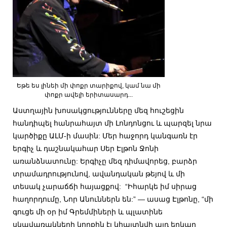
Եթե ես լինեի մի փոքր տարիքով, կամ նա մի
փոքր ավելի երիտասարդ...
Աստղային խոսակցությունները մեզ հուշեցին
հանդիպել հանրահայտ մի Լոնդոնցու և պարզել նրա
կարծիքը ԱԼՄ-ի մասին: Մեր հաջորդ կանգառն էր
երգիչ և դաշնակահար Սեր Էլթոն Ջոնի
առանձնատունը: Երգիչը մեզ դիմավորեց, բարձր
տրամադրությունով, ավանդական թեյով և մի
տեսակ չարաճճի հայացքով: “Իհարկե իմ սիրաց
հաղորդումը, Նոր Անուններն են:” — ասաց Էլթոնը, “մի
գուցե մի օր իմ Գրեմմիների և պլատինե
սկավառակների կողքին էլ կհայտնվի այդ երկար