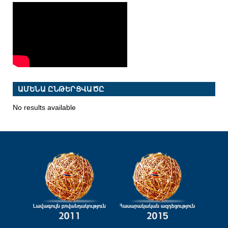
ԱՄԵՆԱ ԸՆԹԵՐՑՎԱԾԸ
No results available