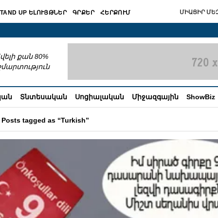
ՄԻԱՑԻՐ ՄԵԶ
TAND UP ԵԼՈՒՅԹՆԵՐ
ԳՐՔԵՐ
ՀԵՐՔՈՒՄ
շխատում
վելի քան 80%
շմարտություն
կան
Տնտեսական
Սոցիալական
Միջազգային
ShowBiz
Posts tagged as “Turkish”