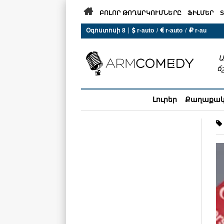

ԲՈԼՈՐ ԹՈՂԱՐԿՈՒՄՆԵՐԸ
ՖԻԼՄԵՐ
S
|
Օգոստոսի 8
 r-auto
/
 r-auto
/
 r-au
0°C  Եղանակն այսօր չի ա
Ա
ճ
Լուրեր
Քաղաքա