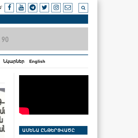
՝
Նկարներ
English
ԱՄԵՆԱ ԸՆԹԵՐՑՎԱԾԸ