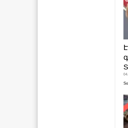
գ
S
04
So