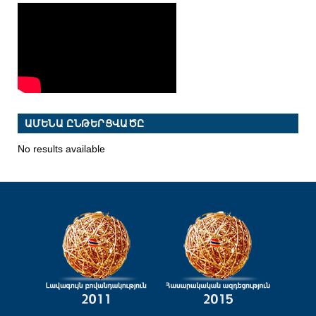
ԱՄԵՆԱ ԸՆԹԵՐՑՎԱԾԸ
No results available