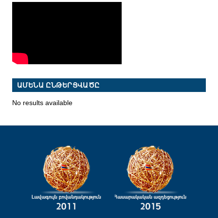
ԱՄԵՆԱ ԸՆԹԵՐՑՎԱԾԸ
No results available