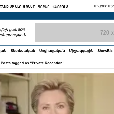
ՄԻԱՑԻՐ ՄԵԶ
TAND UP ԵԼՈՒՅԹՆԵՐ
ԳՐՔԵՐ
ՀԵՐՔՈՒՄ
շխատում
վելի քան 80%
շմարտություն
կան
Տնտեսական
Սոցիալական
Միջազգային
ShowBiz
Posts tagged as “Private Reception”