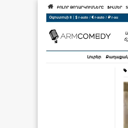

ԲՈԼՈՐ ԹՈՂԱՐԿՈՒՄՆԵՐԸ
ՖԻԼՄԵՐ
S
|
Օգոստոսի 8
 r-auto
/
 r-auto
/
 r-au
0°C  Եղանակն այսօր չի ա
Ա
ճ
Լուրեր
Քաղաքա