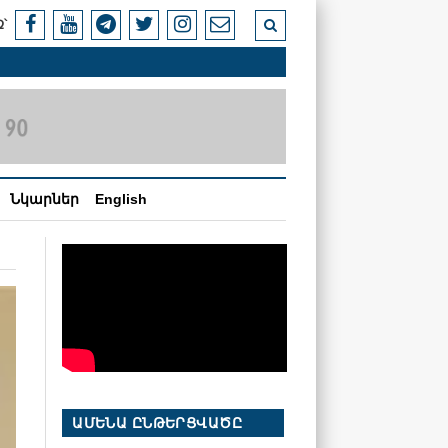
՝
Նկարներ
English
ԱՄԵՆԱ ԸՆԹԵՐՑՎԱԾԸ