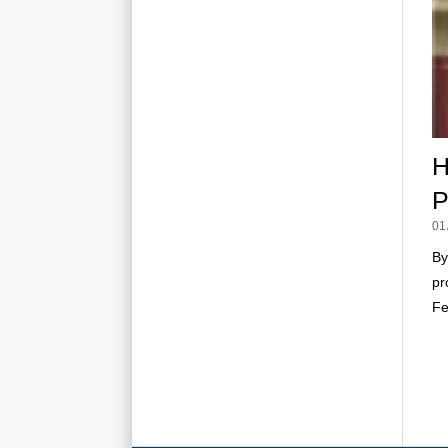
H
P
01
By
pr
Fe