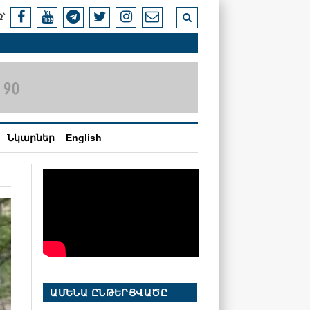
՝
Նկարներ
English
ԱՄԵՆԱ ԸՆԹԵՐՑՎԱԾԸ