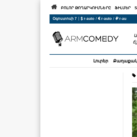

ԲՈԼՈՐ ԹՈՂԱՐԿՈՒՄՆԵՐԸ
ՖԻԼՄԵՐ
S
|
Օգոստոսի 7
 r-auto
/
 r-auto
/
 r-au
0°C  Եղանակն այսօր չի ա
Ա
ճ
Լուրեր
Քաղաքա