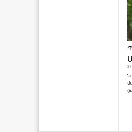
Մ
27
Ն
մ
ց