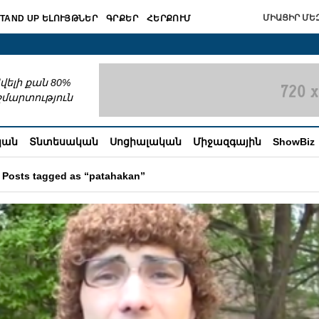
ՄԻԱՑԻՐ ՄԵԶ
TAND UP ԵԼՈՒՅԹՆԵՐ
ԳՐՔԵՐ
ՀԵՐՔՈՒՄ
շխատում
վելի քան 80%
շմարտություն
կան
Տնտեսական
Սոցիալական
Միջազգային
ShowBiz
Posts tagged as “patahakan”