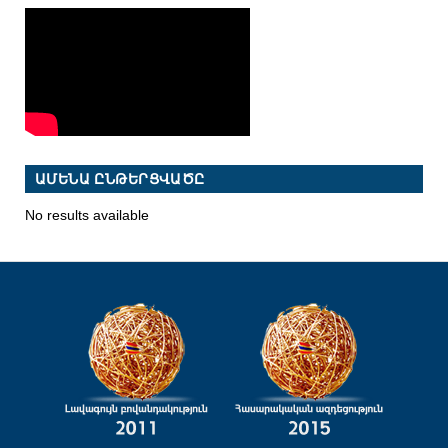
ԱՄԵՆԱ ԸՆԹԵՐՑՎԱԾԸ
No results available