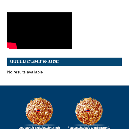
ԱՄԵՆԱ ԸՆԹԵՐՑՎԱԾԸ
No results available