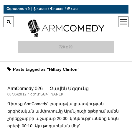
|
Օգոստոսի 9
 r-auto
/
 r-auto
/
 r-au
0°C  Եղանակն այսօր չի աշխատում
open
men
Posts tagged as “Hillary Clinton”
ArmComedy 026 — Զավեն Մզզունց
08/06/2012 / ՀԵՂԻՆԱԿ՝ NAREK
Դիտեք ArmComedy` շաբաթվա լրատվության
երգիծական ամփոփումը ԱրմՆյուզի եթերում ամեն
չորեքշաբթի և շաբաթ 20:30, կրկնությունները նույն
օրերի 00:10: Այս թողարկման մեջ`