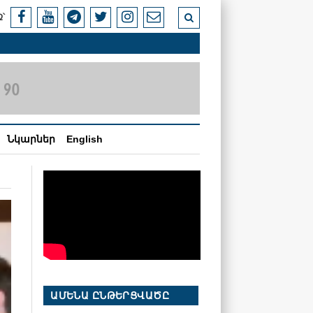
՝
Նկարներ
English
ԱՄԵՆԱ ԸՆԹԵՐՑՎԱԾԸ