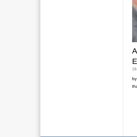
A
E
19
by
th