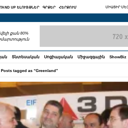
ՄԻԱՑԻՐ ՄԵԶ
TAND UP ԵԼՈՒՅԹՆԵՐ
ԳՐՔԵՐ
ՀԵՐՔՈՒՄ
շխատում
վելի քան 80%
շմարտություն
կան
Տնտեսական
Սոցիալական
Միջազգային
ShowBiz
Posts tagged as “Greenland”