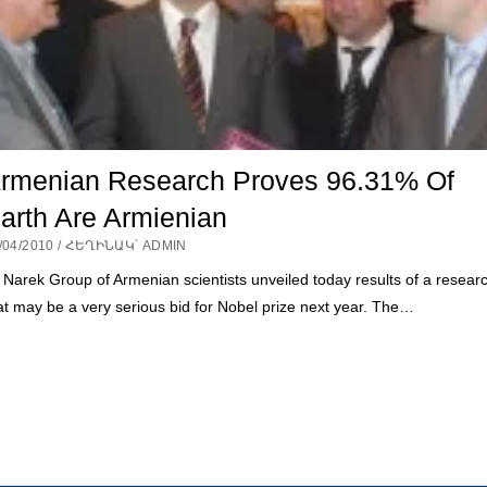
rmenian Research Proves 96.31% Of
arth Are Armienian
/04/2010 / ՀԵՂԻՆԱԿ՝ ADMIN
 Narek Group of Armenian scientists unveiled today results of a resear
at may be a very serious bid for Nobel prize next year. The…