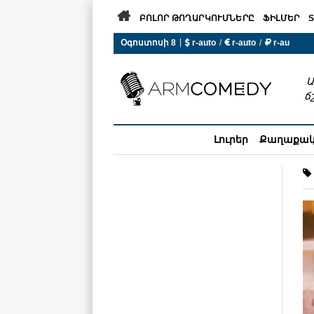

ԲՈԼՈՐ ԹՈՂԱՐԿՈՒՄՆԵՐԸ
ՖԻԼՄԵՐ
S
|
Օգոստոսի 8
 r-auto
/
 r-auto
/
 r-au
0°C  Եղանակն այսօր չի ա
Ա
ճ
Լուրեր
Քաղաքա