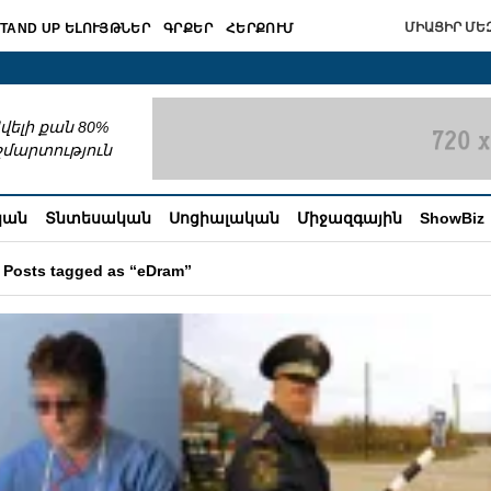
ՄԻԱՑԻՐ ՄԵԶ
TAND UP ԵԼՈՒՅԹՆԵՐ
ԳՐՔԵՐ
ՀԵՐՔՈՒՄ
շխատում
վելի քան 80%
շմարտություն
կան
Տնտեսական
Սոցիալական
Միջազգային
ShowBiz
Posts tagged as “eDram”