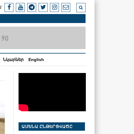
՝
Նկարներ
English
ԱՄԵՆԱ ԸՆԹԵՐՑՎԱԾԸ