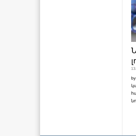
Ն
լ
13
b
կ
հ
ն