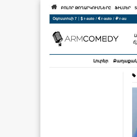

ԲՈԼՈՐ ԹՈՂԱՐԿՈՒՄՆԵՐԸ
ՖԻԼՄԵՐ
S
|
Օգոստոսի 7
 r-auto
/
 r-auto
/
 r-au
0°C  Եղանակն այսօր չի ա
Ա
ճ
Լուրեր
Քաղաքա