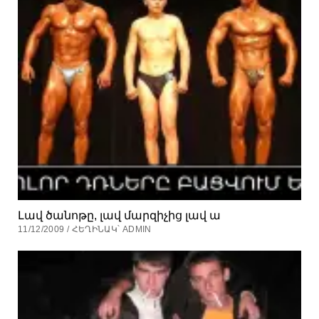
Լավ ծանոթը, լավ մարզիչից լավ ա
11/12/2009 / ՀԵՂԻՆԱԿ՝ ADMIN