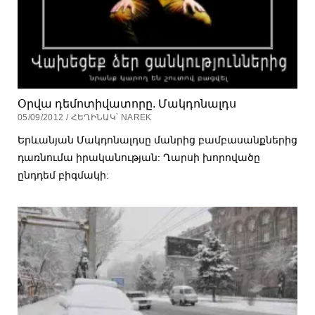
Օրվա դեմոտիվատորը. Մակդոնալդս
05/09/2012 / ՀԵՂԻՆԱԿ՝ NAREK
Երևանյան Մակդոնալդսը մանրից բամբասանքներից
դառնումա իրականության: Ղարսի խորովածը
ընդդեմ բիգմակի: