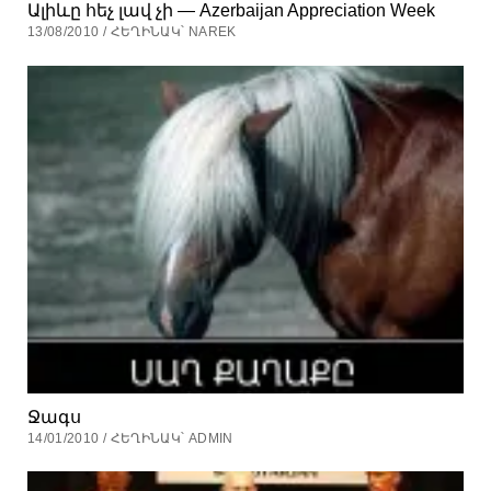
Ալիևը հեչ լավ չի — Azerbaijan Appreciation Week
13/08/2010 / ՀԵՂԻՆԱԿ՝ NAREK
Ջագս
14/01/2010 / ՀԵՂԻՆԱԿ՝ ADMIN