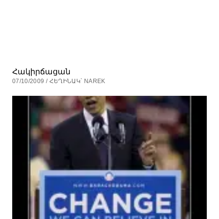
Հակիրճացան
07/10/2009 / ՀԵՂԻՆԱԿ՝ NAREK