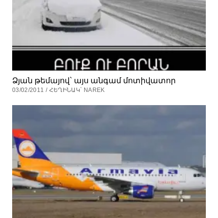
Ձյան թեմայով` այս անգամ մոտիվատոր
03/02/2011 / ՀԵՂԻՆԱԿ՝ NAREK