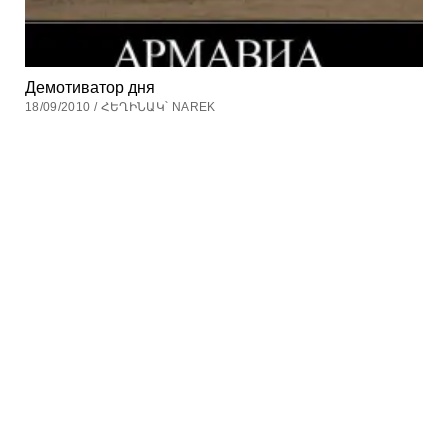
Демотиватор дня
18/09/2010 / ՀԵՂԻՆԱԿ՝ NAREK