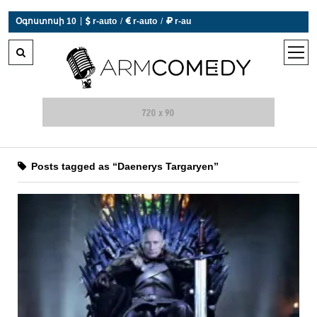
|
Օգոստոսի 10
 r-auto
/
 r-auto
/
 r-au
0°C  Եղանակն այսօր չի աշխատում
open
men
Posts tagged as “Daenerys Targaryen”