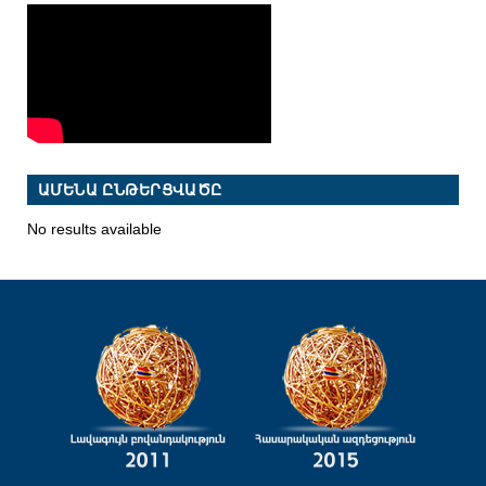
ԱՄԵՆԱ ԸՆԹԵՐՑՎԱԾԸ
No results available