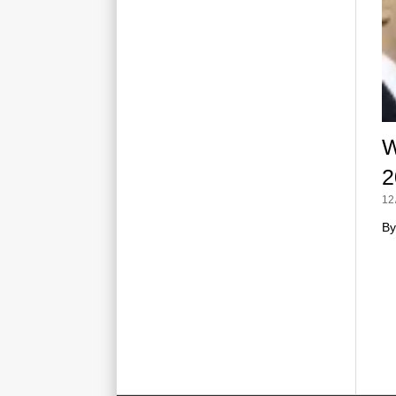
W
2
12
By