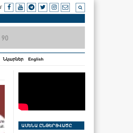
՝
Նկարներ
English
ԱՄԵՆԱ ԸՆԹԵՐՑՎԱԾԸ