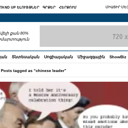
ՄԻԱՑԻՐ ՄԵԶ
TAND UP ԵԼՈՒՅԹՆԵՐ
ԳՐՔԵՐ
ՀԵՐՔՈՒՄ
շխատում
վելի քան 80%
շմարտություն
կան
Տնտեսական
Սոցիալական
Միջազգային
ShowBiz
Posts tagged as “chinese leader”