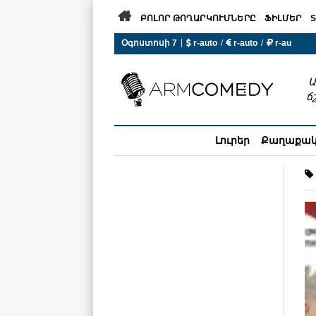

ԲՈԼՈՐ ԹՈՂԱՐԿՈՒՄՆԵՐԸ
ՖԻԼՄԵՐ
S
|
Օգոստոսի 7
 r-auto
/
 r-auto
/
 r-au
0°C  Եղանակն այսօր չի ա
Ա
ճ
Լուրեր
Քաղաքա