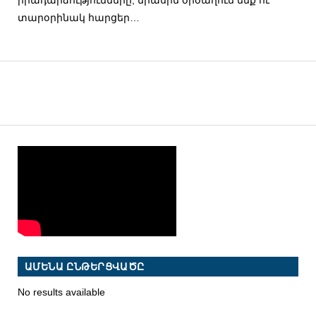
տարօրինակ հարցեր…
ԱՄԵՆԱ ԸՆԹԵՐՑՎԱԾԸ
No results available