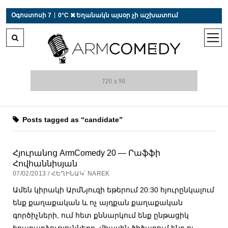
 r-auto
/
 r-auto
/
 r-au
|
Օգոստոսի 7
0°C  Եղանակն այսօր չի աշխատում
open
men
Posts tagged as “candidate”
Հյուրանոց ArmComedy 20 — Րաֆֆի
Հովհաննիսյան
07/02/2013 / ՀԵՂԻՆԱԿ՝ NAREK
Ամեն կիրակի ԱրմՆյուզի եթերում 20:30 հյուրընկալում
ենք քաղաքական և ոչ այդքան քաղաքական
գործիչների, ում հետ քննարկում ենք ընթացիկ
իրադարձությունները, միասին ծիծաղում ենք ու