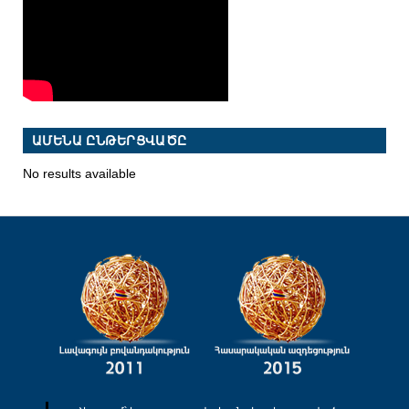
ԱՄԵՆԱ ԸՆԹԵՐՑՎԱԾԸ
No results available