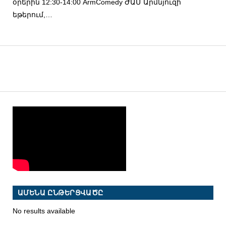
օրերին 12:30-14:00 ArmComedy ԺԱՄ Արմնյուզի
եթերում,…
ԱՄԵՆԱ ԸՆԹԵՐՑՎԱԾԸ
No results available