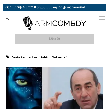
 r-auto
/
 r-auto
/
 r-au
|
Օգոստոսի 6
0°C  Եղանակն այսօր չի աշխատում
open
men
Posts tagged as “Arhtur Sakunts”