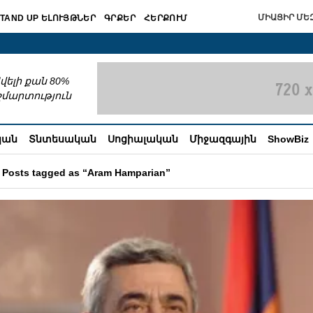
ՄԻԱՑԻՐ ՄԵԶ
TAND UP ԵԼՈՒՅԹՆԵՐ
ԳՐՔԵՐ
ՀԵՐՔՈՒՄ
շխատում
վելի քան 80%
շմարտություն
կան
Տնտեսական
Սոցիալական
Միջազգային
ShowBiz
Posts tagged as “Aram Hamparian”