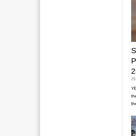
S
P
2
25
YE
th
th