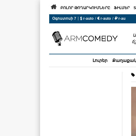

ԲՈԼՈՐ ԹՈՂԱՐԿՈՒՄՆԵՐԸ
ՖԻԼՄԵՐ
S
|
Օգոստոսի 7
 r-auto
/
 r-auto
/
 r-au
0°C  Եղանակն այսօր չի ա
Ա
ճ
Լուրեր
Քաղաքա