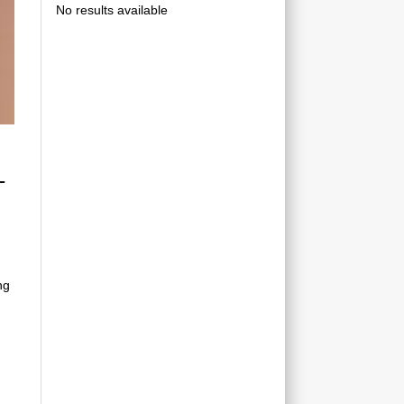
No results available
-
ng