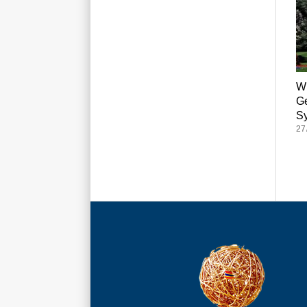
Wh
G
S
27