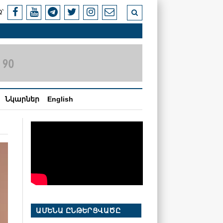
՝
Նկարներ
English
ԱՄԵՆԱ ԸՆԹԵՐՑՎԱԾԸ