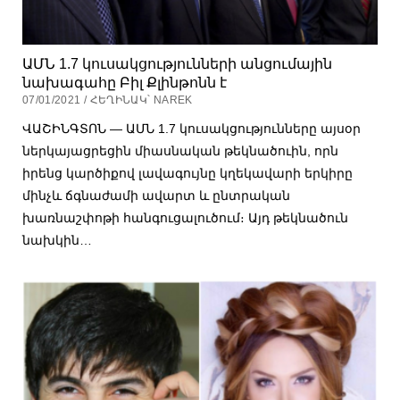
ԱՄՆ 1.7 կուսակցությունների անցումային
նախագահը Բիլ Քլինթոնն է
07/01/2021 / ՀԵՂԻՆԱԿ՝ NAREK
ՎԱՇԻՆԳՏՈՆ — ԱՄՆ 1.7 կուսակցությունները այսօր
ներկայացրեցին միասնական թեկնածուին, որն
իրենց կարծիքով լավագույնը կղեկավարի երկիրը
մինչև ճգնաժամի ավարտ և ընտրական
խառնաշփոթի հանգուցալուծում։ Այդ թեկնածուն
նախկին…