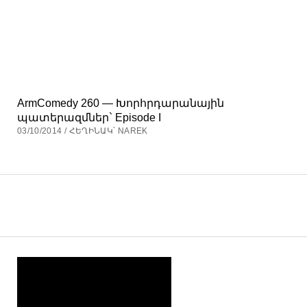
ArmComedy 260 — Խորհրդարանային
պատերազմներ` Episode I
03/10/2014 / ՀԵՂԻՆԱԿ՝ NAREK