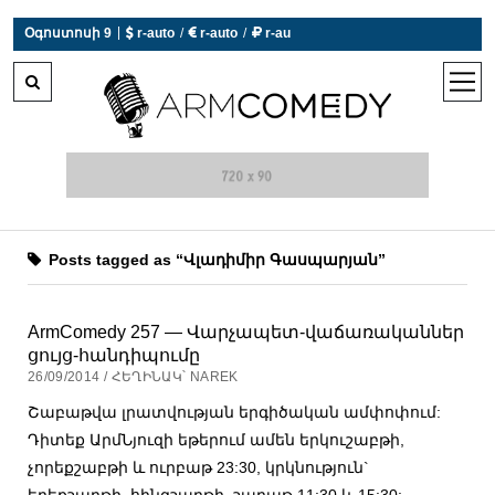
|
Օգոստոսի 9
 r-auto
/
 r-auto
/
 r-au
0°C  Եղանակն այսօր չի աշխատում
open
men
Posts tagged as “Վլադիմիր Գասպարյան”
ArmComedy 257 — Վարչապետ-վաճառականներ
ցույց-հանդիպումը
26/09/2014 / ՀԵՂԻՆԱԿ՝ NAREK
Շաբաթվա լրատվության երգիծական ամփոփում:
Դիտեք ԱրմՆյուզի եթերում ամեն երկուշաբթի,
չորեքշաբթի և ուրբաթ 23:30, կրկնություն`
երեքշաբթի, հինգշաբթի, շաբաթ 11:30 և 15:30: