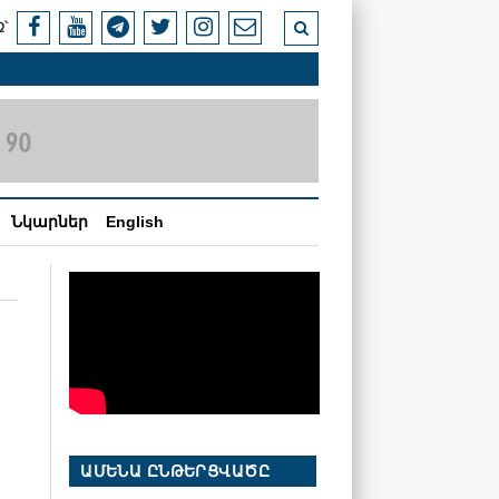
՝
Նկարներ
English
ԱՄԵՆԱ ԸՆԹԵՐՑՎԱԾԸ