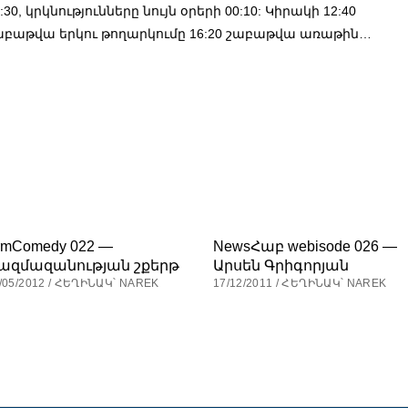
:30, կրկնությունները նույն օրերի 00:10: Կիրակի 12:40
աբաթվա երկու թողարկումը 16:20 շաբաթվա առաթին…
rmComedy 022 —
NewsՀաբ webisode 026 —
ազմազանության շքերթ
Արսեն Գրիգորյան
/05/2012 / ՀԵՂԻՆԱԿ՝ NAREK
17/12/2011 / ՀԵՂԻՆԱԿ՝ NAREK