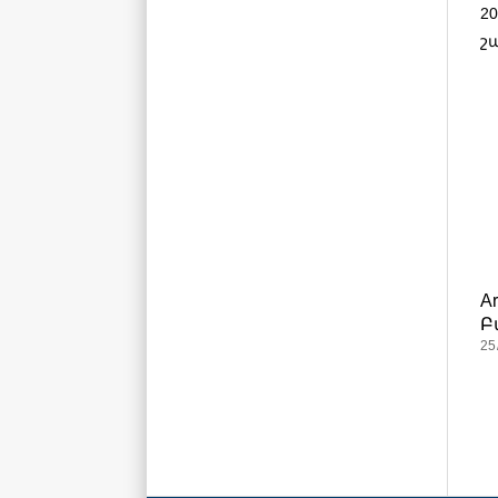
20
շ
A
Բ
25