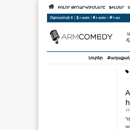

ԲՈԼՈՐ ԹՈՂԱՐԿՈՒՄՆԵՐԸ
ՖԻԼՄԵՐ
S
|
Օգոստոսի 8
 r-auto
/
 r-auto
/
 r-au
0°C  Եղանակն այսօր չի ա
Ա
ճ
Լուրեր
Քաղաքա
A
18
Դ
ա