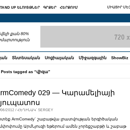
ՄԻԱՑԻՐ ՄԵԶ
TAND UP ԵԼՈՒՅԹՆԵՐ
ԳՐՔԵՐ
ՀԵՐՔՈՒՄ
շխատում
վելի քան 80%
շմարտություն
կան
Տնտեսական
Սոցիալական
Միջազգային
ShowBiz
Posts tagged as “վիզա”
rmComedy 029 — Կարամելիայի
հյուպատոս
/06/2012 / ՀԵՂԻՆԱԿ՝ SERGEY
իտեք ArmComedy` շաբաթվա լրատվության երգիծական
մփոփումը ԱրմՆյուզի եթերում ամեն չորեքշաբթի և շաբաթ