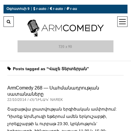
|
Օգոստոսի 9
 r-auto
/
 r-auto
/
 r-au
0°C  Եղանակն այսօր չի աշխատում
open
men
Posts tagged as “Վաչե Տերտերյան”
ArmComedy 268 — Սահմանադրության
սատանաները
22/10/2014 / ՀԵՂԻՆԱԿ՝ NAREK
Շաբաթվա լրատվության երգիծական ամփոփում:
Դիտեք ԱրմՆյուզի եթերում ամեն երկուշաբթի,
չորեքշաբթի և ուրբաթ 23:30, կրկնություն`
երեքշաբթի, հինգշաբթի, շաբաթ 11:30 և 15:30: