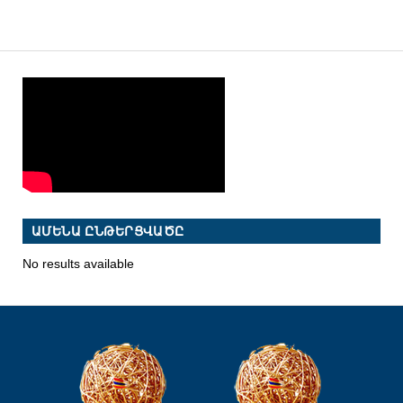
ԱՄԵՆԱ ԸՆԹԵՐՑՎԱԾԸ
No results available