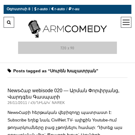
|
Օգոստոսի 8
 r-auto
/
 r-auto
/
 r-au
0°C  Եղանակն այսօր չի աշխատում
open
men
Posts tagged as “Սուրեն Խաչատրյան”
NewsՀաբ webisode 020 — Արման Փորփրյանց,
Վարդգես Գասպարի
26/11/2011 / ՀԵՂԻՆԱԿ՝ NAREK
NewsՀաբի հերթական վեբիզոդը պատրաստ է:
Subscribe եղեք նաև CivilNet.TV- ալիքին Youtube-ում
թողարկումները բաց չթողնելու համար: Դիտեք այս
թողարկման մեջ` Ծրագրի հյուր` Սյունիքի