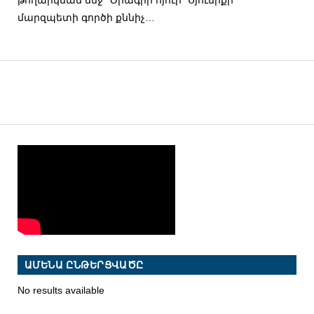
մարզպետի գործի քննիչ…
ԱՄԵՆԱ ԸՆԹԵՐՑՎԱԾԸ
No results available