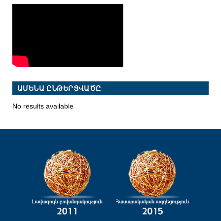
ԱՄԵՆԱ ԸՆԹԵՐՑՎԱԾԸ
No results available