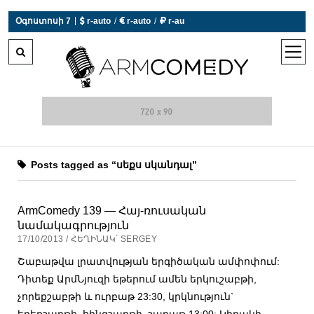
|
Օգոստոսի 7
 r-auto
/
 r-auto
/
 r-au
0°C  Եղանակն այսօր չի աշխատում
open
men
Posts tagged as “սեքս սկանդալ”
ArmComedy 139 — Հայ-ռուսական
նամակագրություն
17/10/2013 / ՀԵՂԻՆԱԿ՝ SERGEY
Շաբաթվա լրատվության երգիծական ամփոփում:
Դիտեք ԱրմՆյուզի եթերում ամեն երկուշաբթի,
չորեքշաբթի և ուրբաթ 23:30, կրկնություն`
երեքշաբթի, հինգշաբթի, շաբաթ 13:00: Կիրակի