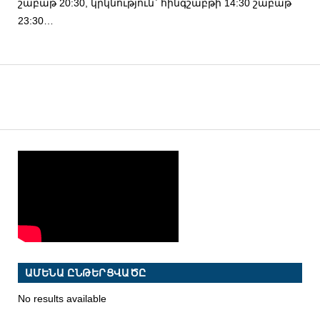
շաբաթ 20:30, կրկնություն` հինգշաբթի 14:30 շաբաթ
23:30…
ԱՄԵՆԱ ԸՆԹԵՐՑՎԱԾԸ
No results available