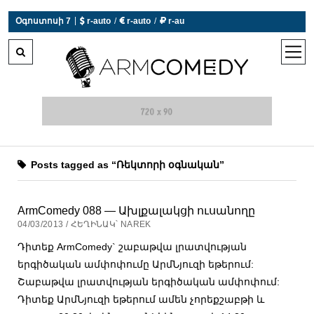
|
Օգոստոսի 7
 r-auto
/
 r-auto
/
 r-au
0°C  Եղանակն այսօր չի աշխատում
open
men
Posts tagged as “Ռեկտորի օգնական”
ArmComedy 088 — Ախլքալակցի ուսանողը
04/03/2013 / ՀԵՂԻՆԱԿ՝ NAREK
Դիտեք ArmComedy` շաբաթվա լրատվության
երգիծական ամփոփումը ԱրմՆյուզի եթերում:
Շաբաթվա լրատվության երգիծական ամփոփում:
Դիտեք ԱրմՆյուզի եթերում ամեն չորեքշաբթի և