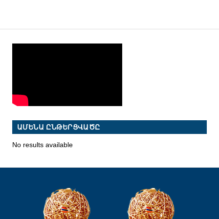
ԱՄԵՆԱ ԸՆԹԵՐՑՎԱԾԸ
No results available