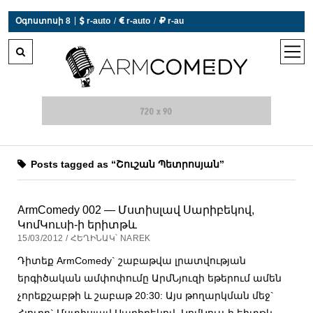
|
Օգոստոսի 8
 r-auto
/
 r-auto
/
 r-au
0°C  Եղանակն այսօր չի աշխատում
open
men
Posts tagged as “Շուշան Պետրոսյան”
ArmComedy 002 — Մստիսլավ Սարիբեկով,
ԿոմԿուսի-ի երիտթև
15/03/2012 / ՀԵՂԻՆԱԿ՝ NAREK
Դիտեք ArmComedy` շաբաթվա լրատվության
երգիծական ամփոփումը ԱրմՆյուզի եթերում ամեն
չորեքշաբթի և շաբաթ 20:30: Այս թողարկման մեջ`
Հյուրը` Մստիսլավ Սարիբեկով, ԿոմԿուս-ի եիտթև