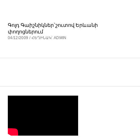
Գոլդ Գաիշնիկներ`շուտով Երևանի
փողոցներում
04/12/2009 / ՀԵՂԻՆԱԿ՝ ADMIN