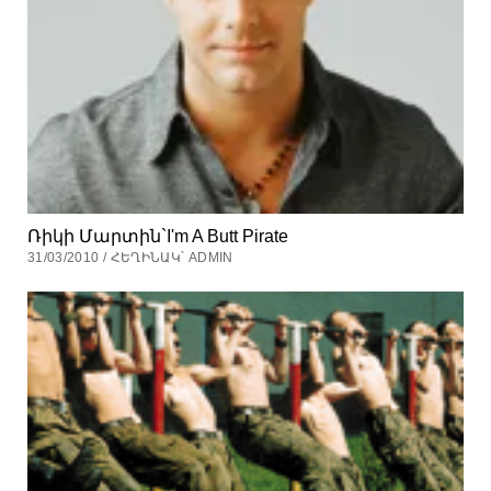
Ռիկի Մարտին`I'm A Butt Pirate
31/03/2010 / ՀԵՂԻՆԱԿ՝ ADMIN