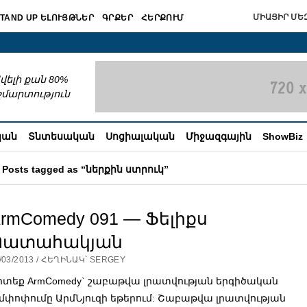
ՄԻԱՑԻՐ ՄԵԶ
TAND UP ԵԼՈՒՅԹՆԵՐ
ԳՐՔԵՐ
ՀԵՐՔՈՒՄ
շխատում
վելի քան 80%
շմարտություն
կան
Տնտեսական
Սոցիալական
Միջազգային
ShowBiz
Posts tagged as “ներքին ստրուկ”
rmComedy 091 — Ֆելիքս
Պատահակյան
/03/2013 / ՀԵՂԻՆԱԿ՝ SERGEY
իտեք ArmComedy` շաբաթվա լրատվության երգիծական
մփոփումը ԱրմՆյուզի եթերում: Շաբաթվա լրատվության