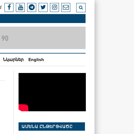
՝
Նկարներ
English
ԱՄԵՆԱ ԸՆԹԵՐՑՎԱԾԸ