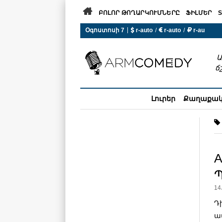

ԲՈԼՈՐ ԹՈՂԱՐԿՈՒՄՆԵՐԸ
ՖԻԼՄԵՐ
S
|
Օգոստոսի 7
 r-auto
/
 r-auto
/
 r-au
0°C  Եղանակն այսօր չի ա
Ա
ճ
Լուրեր
Քաղաքա
A
14
Դ
ա