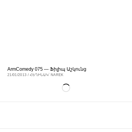
ArmComedy 075 — Ֆիլիպ Աշկունց
21/01/2013 / ՀԵՂԻՆԱԿ՝ NAREK