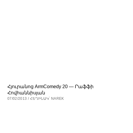
Հյուրանոց ArmComedy 20 — Րաֆֆի
Հովհաննիսյան
07/02/2013 / ՀԵՂԻՆԱԿ՝ NAREK