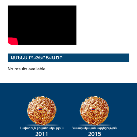
ԱՄԵՆԱ ԸՆԹԵՐՑՎԱԾԸ
No results available