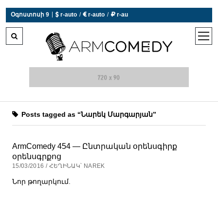
|
Օգոստոսի 9
 r-auto
/
 r-auto
/
 r-au
0°C  Եղանակն այսօր չի աշխատում
open
men
Posts tagged as “Նարեկ Մարգարյան”
ArmComedy 454 — Ընտրական օրենսգիրք
օրենսգրքոց
15/03/2016 / ՀԵՂԻՆԱԿ՝ NAREK
Նոր թողարկում.