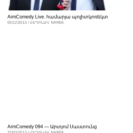
ArmComedy Live. համարյա պոլիտկոռեկտ
05/12/2013 / ՀԵՂԻՆԱԿ՝ NAREK
ArmComedy 094 — Արտյոմ Սաստունց
25/03/2013 / ՀԵՂԻՆԱԿ՝ NAREK