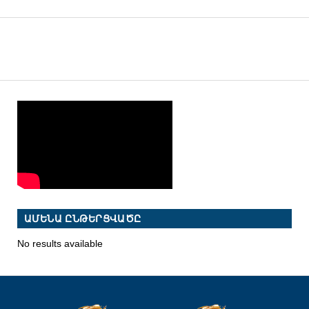
ԱՄԵՆԱ ԸՆԹԵՐՑՎԱԾԸ
No results available