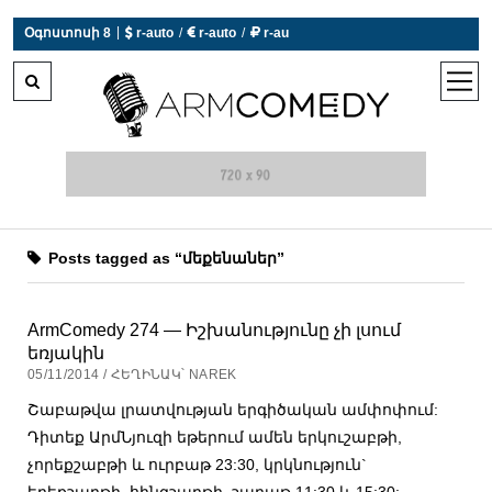
|
Օգոստոսի 8
 r-auto
/
 r-auto
/
 r-au
0°C  Եղանակն այսօր չի աշխատում
open
men
Posts tagged as “մեքենաներ”
ArmComedy 274 — Իշխանությունը չի լսում
եռյակին
05/11/2014 / ՀԵՂԻՆԱԿ՝ NAREK
Շաբաթվա լրատվության երգիծական ամփոփում:
Դիտեք ԱրմՆյուզի եթերում ամեն երկուշաբթի,
չորեքշաբթի և ուրբաթ 23:30, կրկնություն`
երեքշաբթի, հինգշաբթի, շաբաթ 11:30 և 15:30: