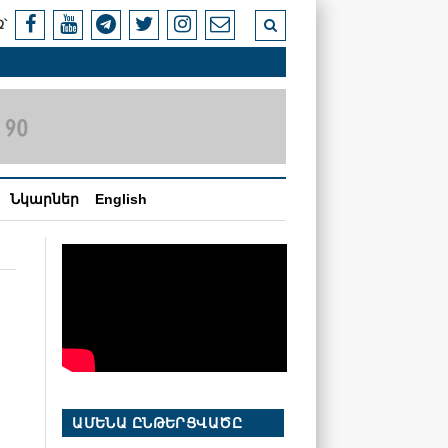
՝
Նկարներ
English
ԱՄԵՆԱ ԸՆԹԵՐՑՎԱԾԸ