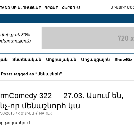
ՄԻԱՑԻՐ ՄԵԶ
TAND UP ԵԼՈՒՅԹՆԵՐ
ԳՐՔԵՐ
ՀԵՐՔՈՒՄ
շխատում
վելի քան 80%
շմարտություն
կան
Տնտեսական
Սոցիալական
Միջազգային
ShowBiz
Posts tagged as “մենաշնրհ”
rmComedy 322 — 27.03. Ասում են,
նչ-որ մենաշնորհ կա
/03/2015 / ՀԵՂԻՆԱԿ՝ NAREK
որ թողարկում.