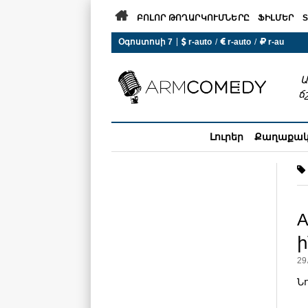

ԲՈԼՈՐ ԹՈՂԱՐԿՈՒՄՆԵՐԸ
ՖԻԼՄԵՐ
S
|
Օգոստոսի 7
 r-auto
/
 r-auto
/
 r-au
0°C  Եղանակն այսօր չի ա
Ա
ճ
Լուրեր
Քաղաքա
A
ի
29
Ն