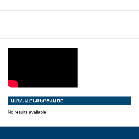
ԱՄԵՆԱ ԸՆԹԵՐՑՎԱԾԸ
No results available