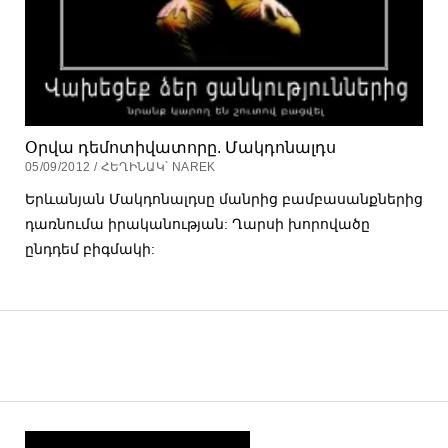
Օրվա դեմոտիվատորը. Մակդոնալդս
05/09/2012 / ՀԵՂԻՆԱԿ՝ NAREK
Երևանյան Մակդոնալդսը մանրից բամբասանքներից
դառնումա իրականության: Ղարսի խորովածը
ընդդեմ բիգմակի: