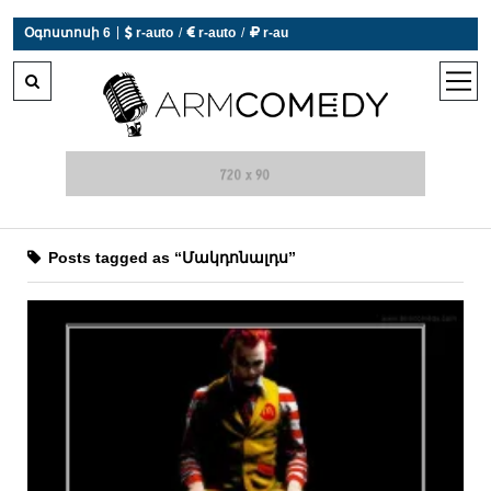
|
Օգոստոսի 6
 r-auto
/
 r-auto
/
 r-au
0°C  Եղանակն այսօր չի աշխատում
open
men
Posts tagged as “Մակդոնալդս”