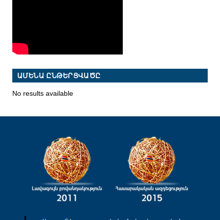
ԱՄԵՆԱ ԸՆԹԵՐՑՎԱԾԸ
No results available