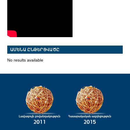
ԱՄԵՆԱ ԸՆԹԵՐՑՎԱԾԸ
No results available