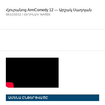
Հյուրանոց ArmComedy 12 — Արշակ Սադոյան
08/12/2012 / ՀԵՂԻՆԱԿ՝ NAREK
ԱՄԵՆԱ ԸՆԹԵՐՑՎԱԾԸ